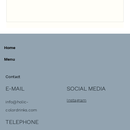
Home
Menu
Contact
SOCIAL MEDIA
E-MAIL
Instagram
info@holic-
colordrinks.com
TELEPHONE