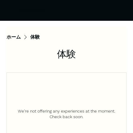
HOLIC Color Drinks
ホーム
体験
体験
We're not offering any experiences at the moment.
Check back soon.